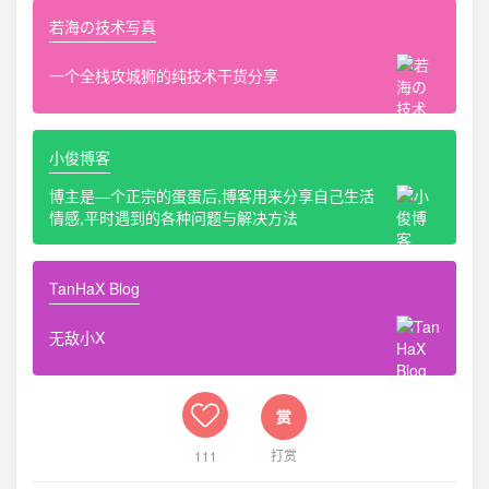
若海の技术写真
一个全栈攻城狮的纯技术干货分享
小俊博客
博主是—个正宗的蛋蛋后,博客用来分享自己生活
情感,平时遇到的各种问题与解决方法
TanHaX Blog
无敌小X
打赏
111