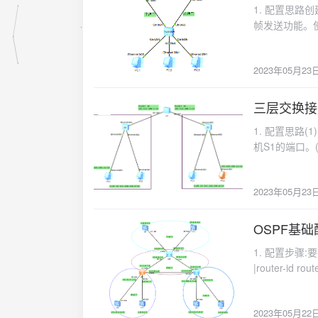
quit interface GigabitEthernet 0/0/0
1. 配置思路创
们这里将它配
0/0/2 ip address 13.1.13.3 24 quit ospf 1 router-id 3.3.3.3 area 0 network 30.1.3.254 0.0.0.0
帧发送功能。使能
式，使用的命令是 dhc
network 34.1.34.3 0.0.0.0 network 13.1.13
步骤2. 由于S
192.168.1.1 m
GigabitEthernet 0/0/1 ip address 40.1.4.254 24 quit inte
接口视图,并使用s
network 192.168.1
address 14.1.14.4 24 quit interface GigabitEthernet 0/0/2 ip
2023年05月23
port命令将GE
department3 n
router-id 4.4.4.4 area 0 network 40.1.4.254 0.0.0.0 network 34.1.34.4 0.0
4. 使用flus
quit interface GigabitEthernet 0/0/0 ip address 192.168.1.1 26 dhcp select global quit
14.1.14.4
码是“hauwei
三层交换接
interface Giga
2023-05-23
别指定了VLAN
秒。6. 使用命令sm
GigabitEther
1. 配置思路(
上使用了port l
GigabitEthernet
我们可以通过以下命
机S1的端口。(
配置：在SW1、SW
link group 1 port GigabitEt
址池的配置情
通。2. 配置步骤S1创
vlan all
control-vlan 10 password simple 
port link-type
多个VLAN接口（例
B:interface Gi
2023年05月23
port link-type 
网掩码。在AR3和
huawei quit in
access port
了IP地址。静态
simple huawei 
关地址配置为S1上
在R1路由器上使
OSPF基
vlan 10 passwo
2023-05-22
192.168.2
由器上配置了O
control-vl
1. 配置步骤:
配置完成后，在PC
器接口所属的网络
置进行验证。 di
|router-i
Vlanif 10 ip a
DHCP IP 池和
process-i
quit在完成上述
置：在AR1上配置了
比特的二进制数
查看VLAN的配置情况。 display
AR1上配置了ACL
2023年05月22
器会根据某种规则自动