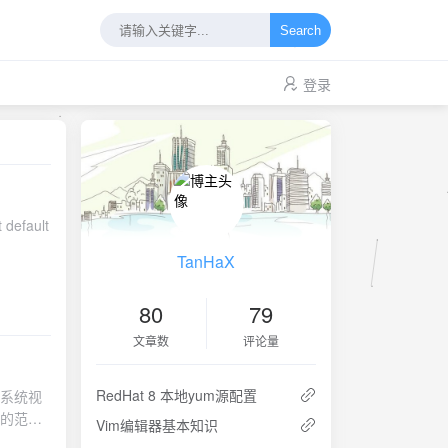
Search
登录
TanHaX
80
79
文章数
评论量
RedHat 8 本地yum源配置
入系统视
99的范围
Vim编辑器基本知识
经使用