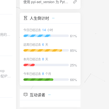
使用 pyi-set_version 为 Python EXE 文件添加版本信息的方法
命令来制
2 的IP
我们在
人生倒计时
y quit
命令来对配置
14
今日已经过去
小时
使用的命
只能基于P
61%
r的IP地址。
下的结
6
这周已经过去
天
t relay
ment |
68.1.65
85%
示这是一条
/2 ip
则相关联的
8
本月已经过去
天
it在完成上述配
ess表示
25%
card和
cp
只包含一
8
今年已经过去
个月
配IP地
使用方法完
66%
于接口地
只对非首
me 表示地
me-
r全局地
互动读者
P地址后进
our
期是1天，我