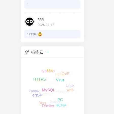
1
通过以下命令
stics
444
2025-03-17
121364
标签云
typecho
k8s
LOVE
HCNP
DNS
HTTPS
Network
Virus
Linux
Huawei
web
Zabbix
MySQL
windows
eNSP
PC
Python
Blog
HCNA
Docker