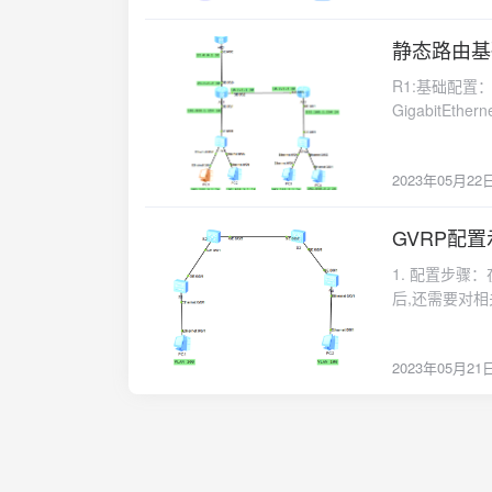
的端口 80, 在 
12.0.0.0 0.25
0.0.0.255 network 1.0.0.0 0
静态路由基
2023-05-22
172.16.0.1 24 
R1:基础配置：inter
GigabitEtherne
GigabitEtherne
12.0.0.1 8 qui
23.0.0.2 30 q
23.0.0.0 0.25
0.0.0.0 10.0.
0.255.255.255 quit interface GigabitEthernet 2/0/1 ip address 12
2023年05月22
quit interfac
GigabitEtherne
192.168.1.254 24 10.0.0.1 ip route-static 0
2.0.0.1 8 quit
GigabitEther
GVRP配
33.3.3.3 area
2023-05-21
表。
network 192.168.0.0
1. 配置步骤
2/0/0 ip addre
后,还需要对相
interface Giga
之前，需要先全
address 2
过。注意，GVRP功
ospf [ process-id ] peer 查看路由器的邻居信息。 display o
2023年05月21
link-type access port default vl
器的OSPF 
trunk port tru
gvrp port link-type trun
port link-type 
gvrp port link-type trun
port link-type 