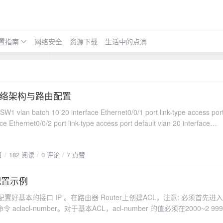
置指南
网络安全
资源下载
生活中的点滴
络架构与路由配置
atch 10 20 interface Ethernet0/0/1 port link-type access port default
ink-type access port default vlan 20 interface
-pass vlan all SW2sysname SW2
atch 10 20 30 40 123 interface GigabitEthernet0/0/1 port link-type trunk
日
182 阅读
0 评论
7 点赞
vlan all interface GigabitEthernet0/0/3 port link-type trunk port trunk
ce GigabitEthernet0/0/4 port link-type access port default vlan 40
nk-type access port default vlan 40 interface
配置示例
123 quit interface Vlanif10 ip
配置好基本的接口 IP 。在路由器 Router上创建ACL，注意: 必须首先进
5.0 dhcp select interface interface Vlanif20 ip address
aclacl-number。对于基本ACL，acl-number 的值必须在2000~2 9
ct interface interface Vlanif30 ip address
为2000。另外，我们假设网管人员的PC (IP地址为 172.16.0.2）已
erface interface Vlanif40 ip address 10.2.40.254