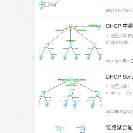
Telnet方式
255.255.255.0 interface Vlanif123 ip 
2023年05月26
定相应的规则。首
0.0.0.0 0.0.0.0 10.1.123.
报文。然后再制
network 10.1.123.2 0.0.0.0 network 10.2.40.
VTY上应用 ACL 20
DHCP 
interface GigabitEthernet0/0/2 port li
2023-05-25
user-inter
GigabitEthernet0/0/1 port link-type trunk port trunk allo
1. 配置步骤
进行验证。displa
interface GigabitEthernet0/0/0 ip address
dhepena
endColor=
1.1.1.1 area 0 network 10.1.123.1 0.0.0.0 quit quit dialer-rule dialer-rule 1 ip permit quit
令是 dhcp sel
报文的源P地
interface Dialer 1 link-protocol ppp ppp chap user 10086 ppp chap passw
R1:dhcp enable
构。rule [rule-i
dialer bundle 1 dialer-group 1 dialer user 10086 ip address ppp-negotiate quit in
2023年05月25
dhcp relay ser
logging |
GigabitEthernet0/0/1 pppoe-client dial-bundle-number 1 quit
26 dhcp select
规则。rule-
rule deny tcp 
address 192.1
DHCP Se
处理动作。deny
interface Dialer 1 nat outbound 2000 quit ip route-static 0.0.0.0 0 D
2023-05-24
置后,我们可以通过以下命
具体的源IP地址。s
GigabitEthernet 0/0/0 traffic-filter inbound acl 3001 ISPsysn
1. 配置步骤
需要进入接口
source-
0/0/0 ip address 14.1.14.2 24 quit interface GigabitEthernet 0/0/2 ip address 13.1.13.2 24
enable。
个IP地址。通配符
quit ospf 1 router-id 2.2.2.2 area 0 network 14
址。DHCP 
全一样的,所以
quit ip pool ispdhcp network 12.1.12.0 mask 26 gateway-l
址池的服务方式。（
片分片报文有效。
114.114.114.114 quit interface Virtual-Template 1 ppp authentication-mod
2023年05月24
址池名称,它可
name表示该
12.1.12.1 26 remote address pool ispdhcp quit aaa local-user 10086 password cipher tanhax
址池中分配给网关
local-user 10086 service-type ppp qu
行网络通信时应该
链路聚合配置示
2023-05-23
virtual-template 1 AR3sysname AR3 interface GigabitEthernet 0/0/1 ip ad
hour [ min