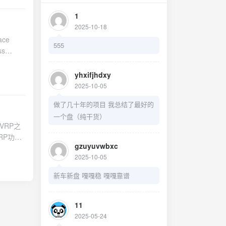
.0
1
2025-10-18
ace
s
555
ss
work
.0.0 0
54 24
yhxifjhdxy
dress
2025-10-05
-id
做了几十年的项目 我总结了最好的
命令查看其P路由
 area 3
一个盘（纯干货）
VRP之
1 8 quit
RP功能
0/0 ip
gzuyuvwbxc
AN通
splay
2025-10-05
 port
新车新盘 嘎嘎稳 嘎嘎靠谱
t 0/0/1
t 0/0/1
11
2025-05-24
t 0/0/1