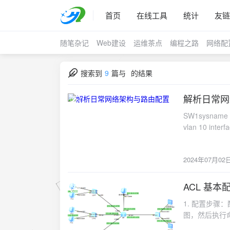
首页
在线工具
统计
友链
随笔杂记
Web建设
运维茶点
编程之路
网络配
搜索到
9
篇与
的结果
解析日常网
2024-07-02
SW1sysname SW1 vlan b
vlan 10 interface Ethernet0/0/2 port l
GigabitEthernet0/0/1 port link-type trunk port trunk allow
dhcp enable vlan b
2024年07月02
port trunk allow-pass 
allow-pass vlan all interfa
interface GigabitEthernet0/0/5 port li
ACL 基本
2023-05-26
GigabitEthernet0/0/2 port link-type access port default vlan 
1. 配置步骤：
address 172.16.10.254 255.255.25
图，然后执行命令 
172.16.20.254 255.255.255.0 dhcp sele
内，我们这里确定
172.16.30.254 255.255.255.0 dhcp select int