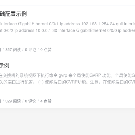
interface brief vlanif vlan-id 查看VLANIF接口情况。
GigabitEthernet 0/0/0 上应用入站流量过滤器。
5.255.255 network 13.0.0.0 0.255.255.255 quit area 1 network 172.16.0
.255.255.255 quit interface GigabitEthernet 2/0/0 ip address
础配置示例
quit interface GigabitEthernet 2/0/1 ip address 1.0.0.1 8 quit interface
face GigabitEthernet 0/0/1 ip address 192.168.1.254 24 quit interf
t 0/0/1 ip address 13.0.0.1 8 interface GigabitEthernet 0/0/0 ip addres
t 0/0/2 ip address 10.0.0.1 30 interface GigabitEthernet 0/0/0 ip addre
t R2:ospf router-id 22.2.2.2 area 0 network 12.0.0.0 0.255.255.255 net
uit静态配置：ip route-static 192.168.2.254 24 10.0.0.2 ip route-static 0.0
5.255.255 quit area 2 network 2.0.0.0 0.255.255.255 network 10.0.0.0
0.2R2:基础配置：interface GigabitEthernet 0/0/1 ip address 192.168.2.2
.0.0.2 8 quit interface
日
357 阅读
0 评论
0 点赞
e GigabitEthernet 0/0/0 ip address 10.0.0.2 30静态配置：ip route-static
t 2/0/0 ip address 23.0.0.1 8 quit interface GigabitEthernet 0/0/0 ip ad
.0.0.0 0.0.0.0 23.0.0.1R3:基础配置：interface
 interface GigabitEthernet 0/0/1 ip address 10.0.0.0 8 quit R3:ospf router
net 0/0/1 ip address 23.0.0.1 30 quit使用 display iprouting-table 
置示例
 0 network 13.0.0.0 0.255.255.255 network 23.0.0.0 0.255.255.255 quit
 0.0.0.255 network 3.0.0.0 0.255.255.255 quit interface GigabitEthernet
：在交换机的系统视图下执行命令 gvrp 来全局使能GVRP 功能。全局使能G
ss 192.168.0.1 24 quit interface GigabitEthernet 2/0/1 ip address 3.0.0.
关的端口进行配置。 (1) 使能端口的GVRP功能。注意，在使能端口的GV
bitEthernet 0/0/1 ip address 13.0.0.2 8 quit interface GigabitEthernet 0/
局使能GVRP功能。 (2) 配置相关的端口为Trunk端口，并允许相应的VL
3.0.0.2 8 quit 在完成上述配置后,我们可以通过以下命令来对配置进行验证。 di
能只能配置在 TrunK类型的端口上。S1:gvrp interface Ethernet 0/0/1
spf [ process-id ] routing 查看路由
日
329 阅读
0 评论
4 点赞
an 100 quit interface GigabitEthernet 0/0/1 gvrp port link-type
路由表。
nk allow-pass vlan all quit vlan 100 quit S2:gvrp interface GigabitEtherne
k port trunk allow-pass vlan all quit interface GigabitEthernet 0/0/2 gvrp
trunk port trunk allow-pass vlan all quit S3:gvrp interface GigabitEtherne
k port trunk allow-pass vlan all quit interface GigabitEthernet 0/0/2 gvrp
trunk port trunk allow-pass vlan all quit S4:gvrp interface GigabitEtherne