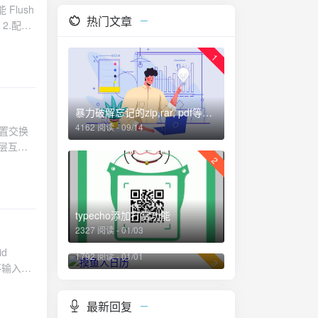
Flush
的服务方
热门文章
。2.配置
进入相应的
tment2
,并使用
1
1的从端口。
 hour 1
是10，密
LAN，分
时间为 30
erface
暴力破解忘记的zip,rar, pdf等文件密码
一些接口
成上述配置后,
4162 阅读 - 09/14
配置交换
unk 端口
 ，查看地
三层互
ass
2
t 0/0/1
上配置了
net 0/0/1
P地址和子
imple
-type
1）并分配
password
并将其缺省网
态路由。
ntrol-
typecho添加打赏功能
AR4路
receive
2327 阅读 - 01/03
1/24。
摸鱼人日历
指定了路由
命令来对配
d
ce
1792 阅读 - 01/01
务器，提供
3
果不输入
0.1 24
ACL 配
是一个32
rbose
 转换.在
，则路由
1.3.1
最新回复
twork