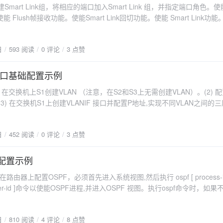
 ip address 34.1.34.3 24 quit interface GigabitEthernet
建Smart Link组，将相应的端口加入Smart Link 组，并指定端口角色。使能 
置成1个小时。（6） 我们还需要在R1的各个接口下配置基于全局地址池
 Flush帧接收功能。使能Smart Link回切功能。使能 Smart Link功能
p select global。R1:dhcp enable ip pool department1 network
.3 0.0.0.0 AR4sysname AR4 interface
mart Link 协议是与STP协议互斥的，所以在配置Smart Link之前需要先
ask 26 gateway-list 192.168.1.1 lease day 0 hour 1 quit ip pool depar
rface GigabitEthernet 0/0/0 ip
tp disable命令来取消STP功能。3. 在Switch A上创建Smart Link组1
.64 mask 26 gateway-list 192.168.1.65 lease day 0 hour 1 quit ip pool
 address 34.1.34.4 24 quit ospf 1
日
593 阅读
0 评论
3 点赞
1/0/1配置为SmartLink组1的主端口，将 GE1/0/2配置为Smart Link组
etwork 192.168.1.128 mask 26 gateway-list 192.168.1.129 lease day 0
.0.0 network
h send命令使能Smart Link组1发送Flush帧的功能，携带的控制VLAN编号
 0.0.0.0 解析：VLAN 配置：在SW1和SW3上使用了vlan batch命令来配置V
”。5. 使用restore enable命令配置回切功能，使用timer wtr命令设定回切
口基础配置示例
bitEthernet 0/0/1 ip address 192.168.1.65 26 dhcp select global quit int
 10、20和30。接口配置：Access 端口配置：在SW1、SW2、SW3的
art-link enable来使能 Smart Link组1的功能。Switch A:interface
net 0/0/2 ip address 192.168.1.129 26 dhcp select global quit 在完
1) 在交换机上S1创建VLAN （注意，在S2和S3上无需创建VLAN）。(2) 
ink-type access和port default vlan命令来配置访问端口和默认VLAN。Tr
 0/0/1 stp disable quit interface GigabitEthernet 0/0/1 stp disable quit smart-
令来对配置进行验证。1） display ip pool namepool-name used
3) 在交换机S1上创建VLANIF 接口并配置P地址,实现不同VLAN之间的
2、SW3的一些接口上使用了port link-type trunk和port trunk allow-p
hernet 0/0/1 master port GigabitEthernet 0/0/1 slave flush send
况以及已经分配的地址情况。
建VLAN 10 和 VLAN 20:vlan batch 10 20 interface GigabitEtherne
命令来配置Trunk端口，允许通过所有VLAN。IP 地址分配和接口配置：在SW2
huawei restore enable timer wtr 30 smart-link enable Switch
 access port default vlan 10 quit vlan batch 10 20 interface GigabitEther
如interface Vlanif10、interface Vlanif20等），并分配了各自的I
gabitEthernet 0/0/2 smart-link flush receive control-vlan 10 password s
日
452 阅读
0 评论
3 点赞
access port default vlan 10 quit interface GigabitEthernet 0/0/2 port link
AR4路由器上配置了物理接口（例如interface GigabitEthernet 0/0/
terface GigabitEthernet 0/0/1 smart-link flush receive control-vlan 10 
 default vlan 20 quit PC:将PC1的IP地址配置为192.168.100.11/24，
路由配置：在SW2交换机上使用了ip route-static命令配置了默认的静
quit Switch C:interface GigabitEthernet 0/0/2 smart-link flush receive co
VLANIF 10的IP地址192.168.100.1/24。将PC4的P地址配置为
用静态路由设置，默认网关通过 Dialer 1。OSPF 配置：在R1、AR3、
础配置示例
rd simple huawei quit interface GigabitEthernet 0/0/1 smart-link flush 
00.11/24，并将其缺省网关地址配置为S1上 VLANIF 20的P地址192.168.200.
SPF，使用了ospf命令来设置OSPF进程和区域，并使用network命令
an 10 password simple huawei quit 在完成上述配置后,我们可以通过以下
要在路由器上配置OSPF，必须首先进入系统视图,然后执行 ospf [ process-i
1上执行命令“ping 192.168.200.11”。S1上配置VLANIF接口。interfa
。PPPoE 配置：在ISP上配置了PPP over Ethernet（PPPoE）服
splay smart-linkgroup 命令来查看相关信息。
d router-id ]命令以使能OSPF进程,并进入OSPF 视图。执行ospf命令时，如
ddress 192.168.100.1 24 quit interface Vlanif 20 ip address 192.168.20
 DNS 设置，使用了interface Virtual-Template 1和相关的PPP配置命令。
d（该参数表示OSPF进程编号）的值，则process-id默认取值为1。router-id
配置后,我们可以通过以下命令来对配置进行验证。 display vlan vlan-id ve
ACL 2000 允许所有源 IP 地址在 GigabitEthernet 0/0/1 进行 NAT
，也经常表示为点分十进制数。如果在执行ospf命令时不指定router-id
 port vlan 查看所有VLAN所包含的端口信息。 display ip
 3001 阻止特定源 IP 为 10.2.40.252 的 TCP 流量访问目的地 IP 为 30.
日
810 阅读
4 评论
8 点赞
生成一个值来作为router-id。R1:ospf router-id 11.1.1.1 area 0 ne