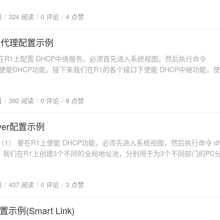
登录上了路由器Router。创建了基本 ACL 2000 后，我们便可以使用 rule 
address 10.1.123.2 255.255.255.0 quit ip route-static
日
324 阅读
0 评论
4 点赞
先，我们制定一条规则，其含义是允许（permit）源IP地址为 172.16.0.
1 ospf 1 router-id 6.6.6.6 area 0 network 172.16.0.0 0.0.255.255
定一条规则，其含义是拒绝(deny)源IP地址为任意地址的P报文。最后,
254 0.0.0.0 SW3sysname SW3 vlan batch 30
00 。acl 2000 rule permit source 172.16.0.2 0 rule deny source an
中继代理配置示例
nk-type access port default vlan 30 interface
face vty 0 4 acl 2000 inbound quit在完成上述配置后,我们可以通过以下
w-pass vlan all AR1sysname R1
要在R1上配置 DHCP中继服务，必须首先进入系统视图，然后执行命令
y acl 2000 来查看ACL 2000的配置。{dotted startColor="#e28d8d"
 10.1.123.1 255.255.255.0 quit ospf 1 router-id
ble，使能DHCP功能。接下来我们在R1的各个接口下使能 DHCP中继功能，
"#a9c7e5"/}1. ACL 命令：ACL分为基本ACL和高级ACL等类型。基本ACL
ectrelay。命令 dhcp relay server-ip 172.10.1.1用来配置DHCP Serve
址、报文分片标记和时间段信息来定义规则。基本ACL规则的命令具有如
ord cipher tanhax
 interface GigabitEthernet 0/0/0 ip address 192.168.1.1 26 dhcp selec
d] {deny / permit} [source {source-address source-wildcard | any}lfrag
terface
日
392 阅读
0 评论
8 点赞
ver-ip 172.10.1.1 quit interface GigabitEthernet 0/0/1 ip address 192.1
 time-range time-name]2. 命令中各个组成项的解释如下：命令说明rule表
 acl 2000 rule permit acl 3001
 relay dhcp relay server-ip 172.10.1.1 quit interface GigabitEthernet 0/0
id表示这条规则的编号。deny / permit这是一个二选一选项,表示与这条规
source 10.2.40.252 0 destination 30.1.3.1 0 destination-port eq www quit
68.1.129 26 dhcp select relay dhcp relay server-ip 172.10.1.1 qu
rver配置示例
表示“拒绝”:permit表示“允许”。source表示源IP地址信息。source-addr
ialer 1 interface
令来对配置进行验证。 display this 查看相关的DHCP中继配置,注意：
ource-wildcard表示与 source-address相对应的通配符。source-wild
ame ISP interface GigabitEthernet
：（1） 要在R1上使能 DHCP功能，必须先进入系统视图，然后执行命令 dh
才使用该命令。
address的结合使用,可以确定出一个IP地址的集合。极端情况下,该集合中可以
（2） 我们在R1上创建3个不同的全局地址池，分别用于为3个不同部门的PC分
source-wildcard的使用方法,是与 8.3.11小节中wildcard-mask 的
.1.14.2 0.0.0.255 network 13.1.13.2 0.0.0.255
Server 分配P地址时，可以使用基于全局地址池的服务方式，也可以使用基
这里不再赘述。any表示源P地址可以是任何地址。fragment表示该规则
ist 12.1.12.1 dns-list
3） 创建全局地址池的命令是 ip pool ip-pool-name， ip-pool-na
logging表示需要将匹配上该规则的P报文进行日志记录。time-range ti
e chap ip address
日
437 阅读
0 评论
3 点赞
以是字母、数字、下划线等符号的组合。（4） 我们将配置 DHCP Serve
规则的生效时间段为time-name,具体的使用方法这里不做描述。
的IP地址。命令 gateway-list ip-address 可以用来指定PC在获取到
it interface GigabitEthernet 0/0/1 pppoe-server bind
使用的网关P地址。（5） 接下来,我们可以使用命令 lease {day day [ h
例(Smart Link)
dress 30.1.3.254 24
ute minmute ] ] | unlimited } 来配置IP地址的租约期。默认情况下，租约