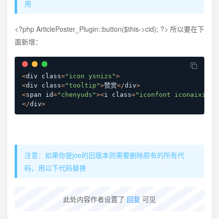
用
<?php ArticlePoster_Plugin::button($this->cid); ?> 所以要在下
面新增：
<
div class
=
"icon ysnizs"
>
<
div class
=
"tooltip"
>
赞赏
<
/
div
>
<
span id
=
"chenyuds"
>
<
i class
=
"iconfont iconaixin2"
<
/
div
>
注意：如果你是joe的旧版本则需要删除原有的所有代
码，用以下代码替换
此处内容作者设置了
回复
可见